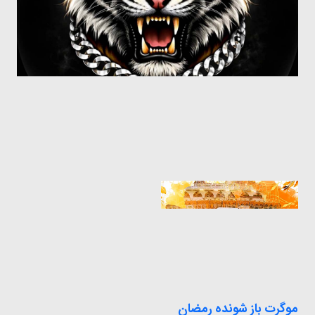
موگرت باز شونده رمضان