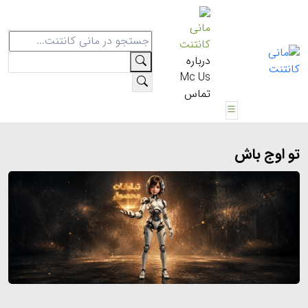
مانی
کانتنت
درباره
Mc Us
تماس
تو اوج باش