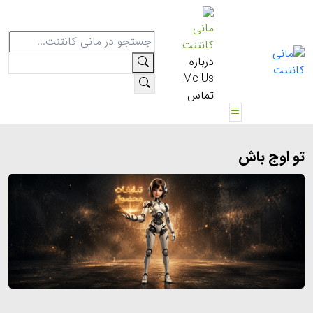
مانی
کانتنت
درباره
Mc Us
تماس
تو اوج باش