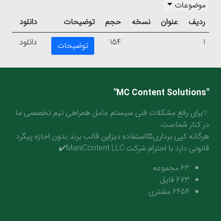
موضوعات
ردیف
عنوان
نسخه
حجم
توضیحات
دانلود
1
154
دانلود
توضیحات
"MC Content Solutions"
✨برای رفع مشکلات فنی سیستم عامل همراهی تیم تخصصی ما
در کنار شماست.
هرگانه کپی برداری⚖️استفاده دیزاین قالب برند بدون اجازه پیگرد
قانونی دارد با احترام شرکت ManiContent LLC✔️
63
مجموعه
673
فایل
6454
مشتری