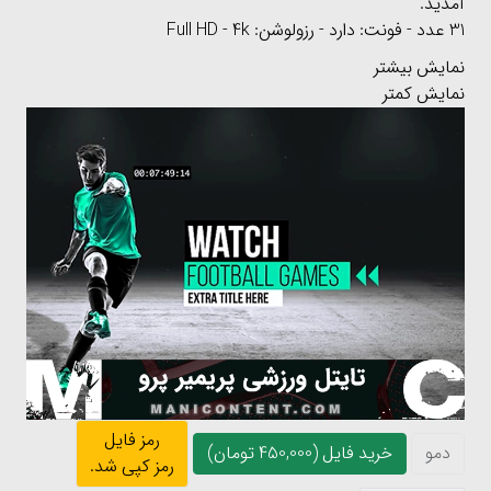
آمدید.
31 عدد - فونت: دارد - رزولوشن: Full HD - 4k
نمایش بیشتر
نمایش کمتر
رمز فایل
دمو
خرید فایل (450,000 تومان)
رمز کپی شد.