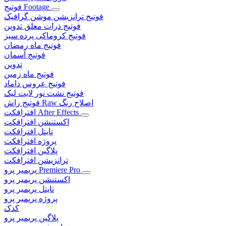
فوتیج Footage
فوتیج ترانزیشن موشن گرافیک
فوتیج ذرات معلق تدوین
فوتیج کروماکی پرده سبز
فوتیج ماه رمضان
فوتیج آسمان
تدوین
فوتیج ماه زمین
فوتیج عروس داماد
فوتیج نشت نور لایت لیک
فوتیج راش Raw اصلاح رنگ
افترافکت After Effects
اکستنشن افترافکت
تایتل افترافکت
پروژه افترافکت
پلاگین افترافکت
ترانزیشن افترافکت
پریمیر پرو Premiere Pro
اکستنشن پریمیر پرو
تایتل پریمیر پرو
پروژه پریمیر پرو
کدک
پلاگین پریمیر پرو