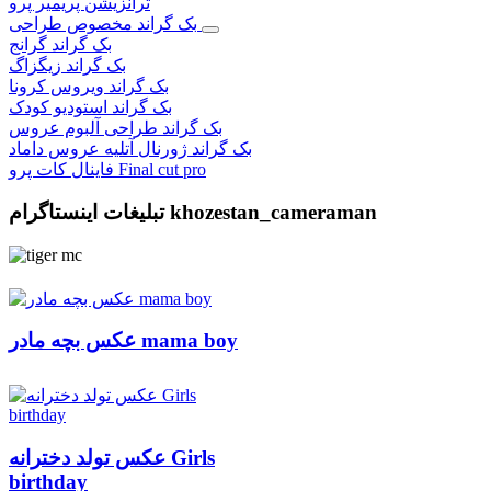
ترانزیشن پریمیر پرو
بک گراند مخصوص طراحی
بک گراند گرانج
بک گراند زیگزاگ
بک گراند ویروس کرونا
بک گراند استودیو کودک
بک گراند طراحی آلبوم عروس
بک گراند ژورنال آتلیه عروس داماد
فاینال کات پرو Final cut pro
تبلیغات اینستاگرام khozestan_cameraman
عکس بچه مادر mama boy
عکس تولد دخترانه Girls
birthday