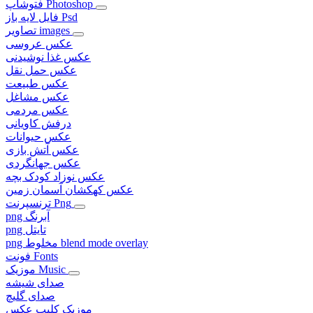
فتوشاپ Photoshop
فایل لایه باز Psd
تصاویر images
عکس عروسی
عکس غذا نوشیدنی
عکس حمل نقل
عکس طبیعت
عکس مشاغل
عکس مردمی
درفش کاویانی
عکس حیوانات
عکس آتش بازی
عکس جهانگردی
عکس نوزاد کودک بچه
عکس کهکشان آسمان زمین
ترنسپرنت Png
png آبرنگ
png تایتل
png مخلوط blend mode overlay
فونت Fonts
موزیک Music
صدای شیشه
صدای گلیچ
موزیک کلیپ عکس