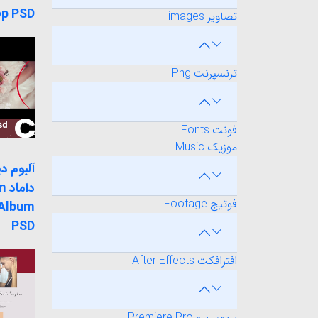
p PSD
تصاویر images
ترنسپرنت Png
فونت Fonts
موزیک Music
آلبوم د
دا
فوتیج Footage
 Album
PSD
افترافکت After Effects
پریمیر پرو Premiere Pro