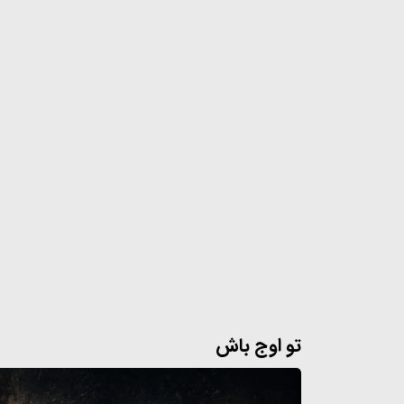
تو اوج باش