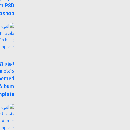
um PSD
oshop
آلبوم ژ
دا
hemed
 Album
plate