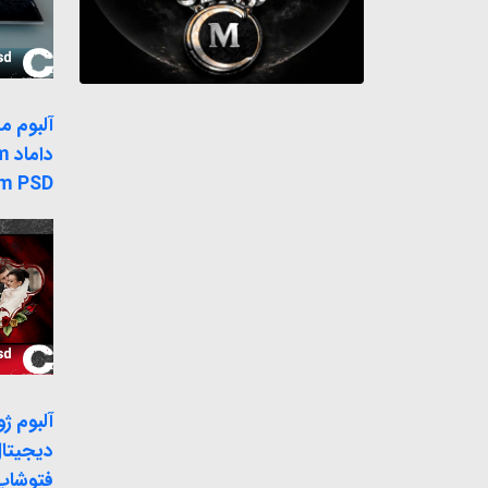
آلبوم 
دا
m PSD
آلبوم ژ
دیجیتا