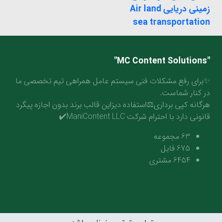
زمینی دریایی Air land
sea transportation
"MC Content Solutions"
✨برای رفع مشکلات فنی سیستم عامل همراهی تیم تخصصی ما
در کنار شماست.
هرگانه کپی برداری⚖️استفاده دیزاین قالب برند بدون اجازه پیگرد
قانونی دارد با احترام شرکت ManiContent LLC✔️
63
مجموعه
675
فایل
6454
مشتری