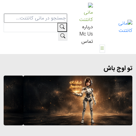
مانی
کانتنت
درباره
Mc Us
تماس
تو اوج باش