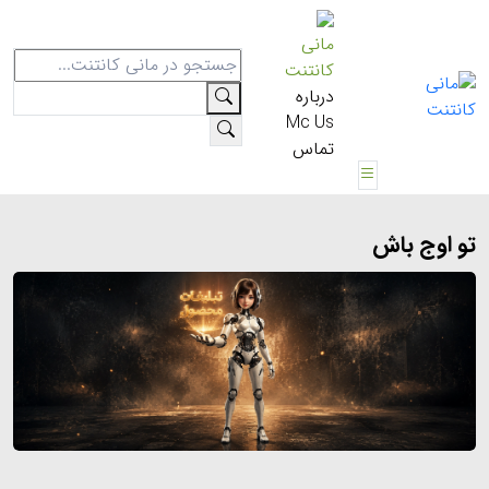
مانی
کانتنت
درباره
Mc Us
تماس
تو اوج باش