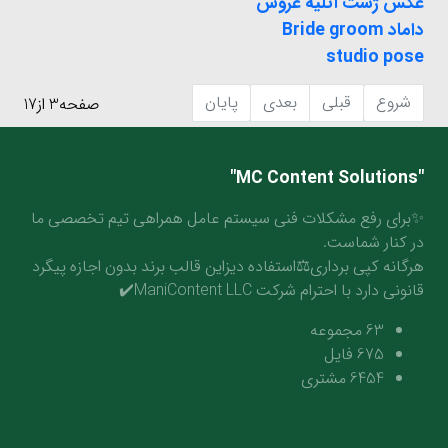
عکس ژست آتلیه عروس
داماد Bride groom
studio pose
شروع
قبلی
بعدی
پایان
صفحه3 از17
"MC Content Solutions"
✨برای رفع مشکلات فنی سیستم عامل همراهی تیم تخصصی ما
در کنار شماست.
هرگانه کپی برداری⚖️استفاده دیزاین قالب برند بدون اجازه پیگرد
قانونی دارد با احترام شرکت ManiContent LLC✔️
63
مجموعه
675
فایل
6454
مشتری