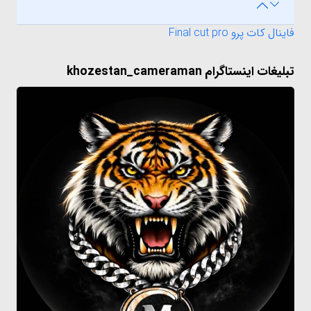
فاینال کات پرو Final cut pro
تبلیغات اینستاگرام khozestan_cameraman