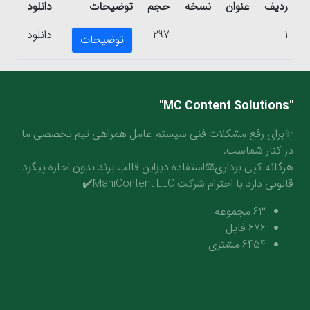
ردیف
عنوان
نسخه
حجم
توضیحات
دانلود
1
297
دانلود
توضیحات
"MC Content Solutions"
✨برای رفع مشکلات فنی سیستم عامل همراهی تیم تخصصی ما
در کنار شماست.
هرگانه کپی برداری⚖️استفاده دیزاین قالب برند بدون اجازه پیگرد
قانونی دارد با احترام شرکت ManiContent LLC✔️
63
مجموعه
676
فایل
6454
مشتری