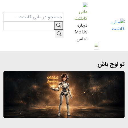
مانی
کانتنت
درباره
Mc Us
تماس
تو اوج باش