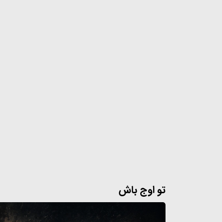
تو اوج باش