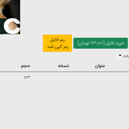
رمز فایل
خرید فایل (73,000 تومان)
رمز کپی شد.
ات
عنوان
نسخه
حجم
123