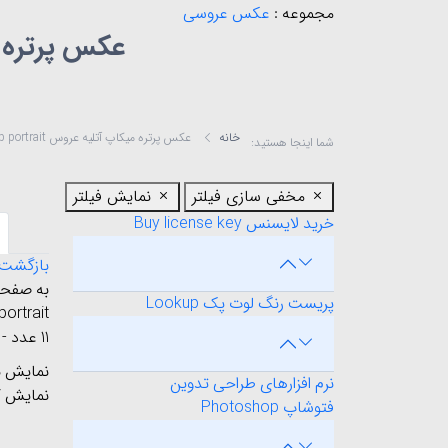
مجموعه :
عکس عروسی
عکس پرتره میکاپ آتلیه
خانه
عکس پرتره میکاپ آتلیه عروس Bridal studio makeup portrait
شما اینجا هستید:
مخفی سازی فیلتر
نمایش فیلتر
خرید لایسنس Buy license key
بازگشت
پریست رنگ لوت پک Lookup
makeup portrait مخصو
11 عدد - پیکسل: 8512x5648 - رزولوشن: 300
نمایش ب
نرم افزارهای طراحی تدوین
نمایش ک
فتوشاپ Photoshop