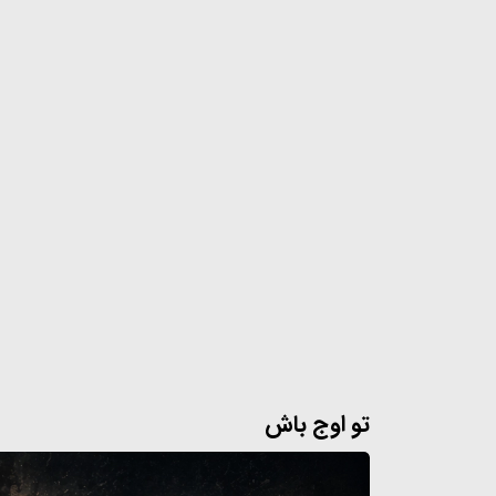
تو اوج باش