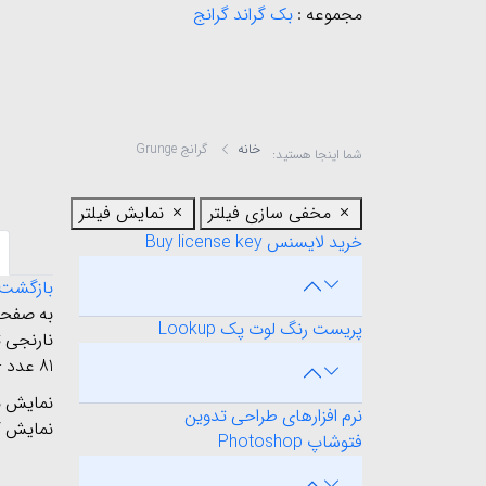
مجموعه :
بک گراند گرانج
خانه
گرانج Grunge
شما اینجا هستید:
مخفی سازی فیلتر
نمایش فیلتر
خرید لایسنس Buy license key
بازگشت
پریست رنگ لوت پک Lookup
نارنجی 
81 عدد - رزولوشن: 350 - پیکسل: 2542x3543
نمایش ب
نرم افزارهای طراحی تدوین
نمایش ک
فتوشاپ Photoshop