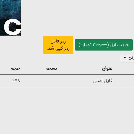
رمز فایل
خرید فایل (300,000 تومان)
رمز کپی شد.
ات
عنوان
نسخه
حجم
فایل اصلی
478