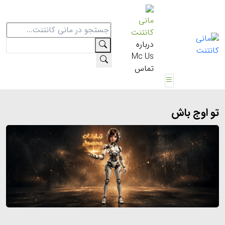
مانی
کانتنت
درباره
Mc Us
تماس
تو اوج باش