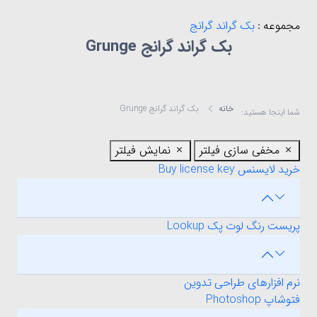
مجموعه :
بک گراند گرانج
بک گراند گرانج Grunge
خانه
بک گراند گرانج Grunge
شما اینجا هستید:
مخفی سازی فیلتر
نمایش فیلتر
خرید لایسنس Buy license key
پریست رنگ لوت پک Lookup
نرم افزارهای طراحی تدوین
فتوشاپ Photoshop