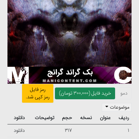
رمز فایل
دمو
خرید فایل (300,000 تومان)
رمز کپی شد.
موضوعات
ردیف
عنوان
نسخه
حجم
توضیحات
دانلود
1
317
دانلود